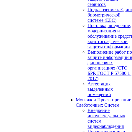
сервисов
Подключение к Един
биометрической
системе (ЕБС)
Поставка, внедрение,
модернизация и
обслуживание средст
криптографической
защиты информации
Выполнение работ по
защите информации 
финансовых
организациях (СТО
БРР, ГОСТ Р 57580.1-
2017)
Аттестация
выделенных
помещений
Монтаж и Проектирование
Слаботочных Систем
Внедрение
интеллектуальных
систем
видеонаблюдения
Проектирование и