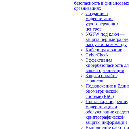
безопасность в финансовы
организациях
Создание и
модернизация
удостоверяющих
центров
NGFW под ключ —
защита периметра без
нагрузки на команду
Киберстрахование
CyberCheck
Эффективная
кибербезопасность дл
вашей организации
Защита онлайн-
сервисов
Подключение к Един
биометрической
системе (ЕБС)
Поставка, внедрение,
модернизация и
обслуживание средст
криптографической
защиты информации
Выполнение работ по