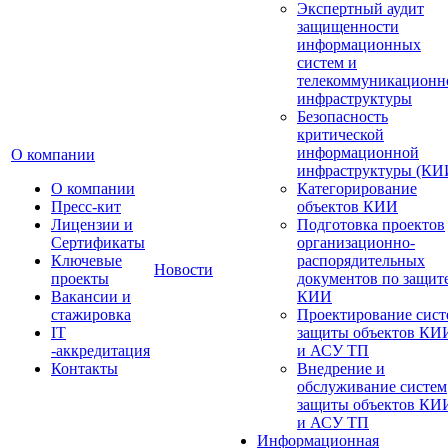
Экспертный аудит
защищенности
информационных
систем и
телекоммуникационн
инфраструктуры
Безопасность
критической
информационной
О компании
инфраструктуры (КИ
О компании
Категорирование
Пресс-кит
объектов КИИ
Лицензии и
Подготовка проектов
Сертификаты
организационно-
Ключевые
распорядительных
Новости
проекты
документов по защит
Вакансии и
КИИ
стажировка
Проектирование сист
IT
защиты объектов КИ
-аккредитация
и АСУ ТП
Контакты
Внедрение и
обслуживание систем
защиты объектов КИ
и АСУ ТП
Информационная