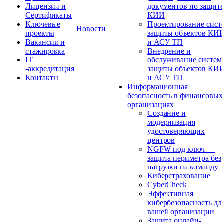
Лицензии и
документов по защит
Сертификаты
КИИ
Ключевые
Проектирование сист
Новости
проекты
защиты объектов КИ
Вакансии и
и АСУ ТП
стажировка
Внедрение и
IT
обслуживание систем
-аккредитация
защиты объектов КИ
Контакты
и АСУ ТП
Информационная
безопасность в финансовы
организациях
Создание и
модернизация
удостоверяющих
центров
NGFW под ключ —
защита периметра без
нагрузки на команду
Киберстрахование
CyberCheck
Эффективная
кибербезопасность дл
вашей организации
Защита онлайн-