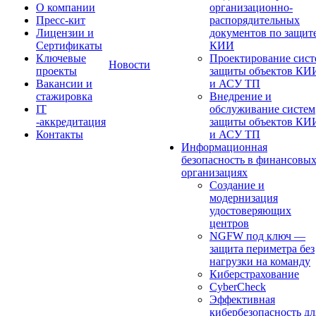
О компании
организационно-
Пресс-кит
распорядительных
Лицензии и
документов по защит
Сертификаты
КИИ
Ключевые
Проектирование сист
Новости
проекты
защиты объектов КИ
Вакансии и
и АСУ ТП
стажировка
Внедрение и
IT
обслуживание систем
-аккредитация
защиты объектов КИ
Контакты
и АСУ ТП
Информационная
безопасность в финансовы
организациях
Создание и
модернизация
удостоверяющих
центров
NGFW под ключ —
защита периметра без
нагрузки на команду
Киберстрахование
CyberCheck
Эффективная
кибербезопасность дл