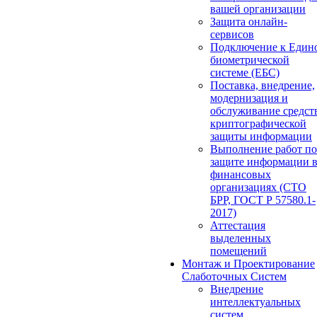
вашей организации
Защита онлайн-
сервисов
Подключение к Един
биометрической
системе (ЕБС)
Поставка, внедрение,
модернизация и
обслуживание средст
криптографической
защиты информации
Выполнение работ по
защите информации 
финансовых
организациях (СТО
БРР, ГОСТ Р 57580.1-
2017)
Аттестация
выделенных
помещений
Монтаж и Проектирование
Слаботочных Систем
Внедрение
интеллектуальных
систем