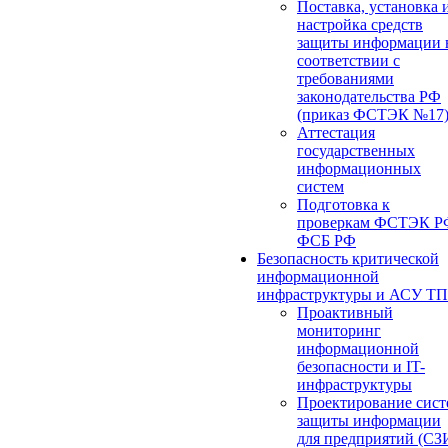
Поставка, установка 
настройка средств
защиты информации 
соответствии с
требованиями
законодательства РФ
(приказ ФСТЭК №17
Аттестация
государственных
информационных
систем
Подготовка к
проверкам ФСТЭК Р
ФСБ РФ
Безопасность критической
информационной
инфраструктуры и АСУ ТП
Проактивный
мониторинг
информационной
безопасности и IT-
инфраструктуры
Проектирование сист
защиты информации
для предприятий (СЗ