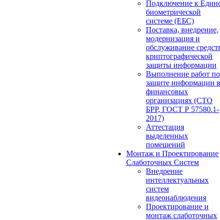
Подключение к Един
биометрической
системе (ЕБС)
Поставка, внедрение,
модернизация и
обслуживание средст
криптографической
защиты информации
Выполнение работ по
защите информации 
финансовых
организациях (СТО
БРР, ГОСТ Р 57580.1-
2017)
Аттестация
выделенных
помещений
Монтаж и Проектирование
Слаботочных Систем
Внедрение
интеллектуальных
систем
видеонаблюдения
Проектирование и
монтаж слаботочных