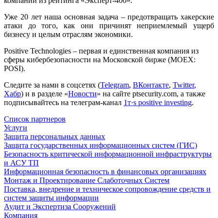
компаний из рейтинга «Эксперт-400».
Уже 20 лет наша основная задача – предотвращать хакерские
атаки до того, как они причинят неприемлемый ущерб
бизнесу и целым отраслям экономики.
Positive Technologies – первая и единственная компания из
сферы кибербезопасности на Московской бирже (МОЕХ:
POSI).
Следите за нами в соцсетях (
Telegram
,
ВКонтакте
,
Twitter
,
Хабр
) и в разделе «
Новости
» на сайте ptsecurity.com, а также
подписывайтесь на телеграм-канал
1т·s positive investing
.
Список партнеров
Услуги
Защита персональных данных
Защита государственных информационных систем (ГИС)
Безопасность критической информационной инфраструктуры
и АСУ ТП
Информационная безопасность в финансовых организациях
Монтаж и Проектирование Слаботочных Систем
Поставка, внедрение и техническое сопровождение средств и
систем защиты информации
Аудит и Экспертиза Сооружений
Компания