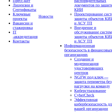
Пресс-кит
распорядительных
Лицензии и
документов по защит
Сертификаты
КИИ
Ключевые
Проектирование сист
Новости
проекты
защиты объектов КИ
Вакансии и
и АСУ ТП
стажировка
Внедрение и
IT
обслуживание систем
-аккредитация
защиты объектов КИ
Контакты
и АСУ ТП
Информационная
безопасность в финансовы
организациях
Создание и
модернизация
удостоверяющих
центров
NGFW под ключ —
защита периметра без
нагрузки на команду
Киберстрахование
CyberCheck
Эффективная
кибербезопасность дл
вашей организации