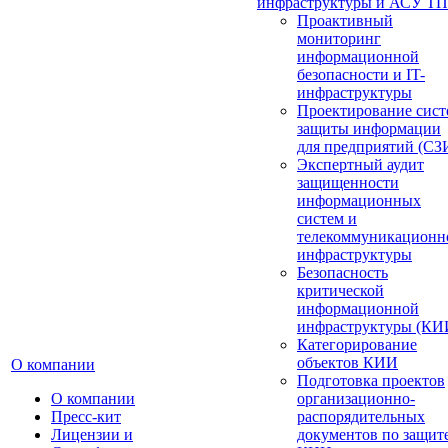
инфраструктуры и АСУ ТП
Проактивный
мониторинг
информационной
безопасности и IT-
инфраструктуры
Проектирование сист
защиты информации
для предприятий (СЗ
Экспертный аудит
защищенности
информационных
систем и
телекоммуникационн
инфраструктуры
Безопасность
критической
информационной
инфраструктуры (КИ
Категорирование
объектов КИИ
О компании
Подготовка проектов
О компании
организационно-
Пресс-кит
распорядительных
Лицензии и
документов по защит