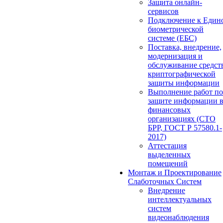
Защита онлайн-
сервисов
Подключение к Един
биометрической
системе (ЕБС)
Поставка, внедрение,
модернизация и
обслуживание средст
криптографической
защиты информации
Выполнение работ по
защите информации 
финансовых
организациях (СТО
БРР, ГОСТ Р 57580.1-
2017)
Аттестация
выделенных
помещений
Монтаж и Проектирование
Слаботочных Систем
Внедрение
интеллектуальных
систем
видеонаблюдения