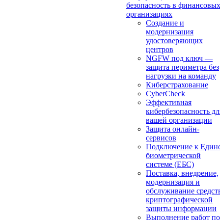
безопасность в финансовы
организациях
Создание и
модернизация
удостоверяющих
центров
NGFW под ключ —
защита периметра без
нагрузки на команду
Киберстрахование
CyberCheck
Эффективная
кибербезопасность дл
вашей организации
Защита онлайн-
сервисов
Подключение к Един
биометрической
системе (ЕБС)
Поставка, внедрение,
модернизация и
обслуживание средст
криптографической
защиты информации
Выполнение работ по