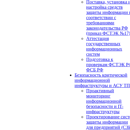
Поставка, установка 
настройка средств
защиты информации 
соответствии с
требованиями
законодательства РФ
(приказ ФСТЭК №17
Аттестация
государственных
информационных
систем
Подготовка к
проверкам ФСТЭК Р
ФСБ РФ
Безопасность критической
информационной
инфраструктуры и АСУ ТП
Проактивный
мониторинг
информационной
безопасности и IT-
инфраструктуры
Проектирование сист
защиты информации
для предприятий (СЗ