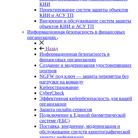
КИИ
Проектирование систем защиты объектов
КИИ и АСУ ТП
Внедрение и обслуживание систем защиты
объектов КИИ и АСУ ТП
Информационная безопасность в финансовых
организациях
Назад
Информационная безопасность в
финансовых организациях
Создание и модернизация удостоверяющих
центров
NGFW под ключ — защита периметра без
нагрузки на команду
Киберстрахование
CyberCheck
Эффективная кибербезопасность для вашей
организации
Защита онлайн-сервисов
Подключение к Единой биометрической
системе (ЕБС)
Поставка, внедрение, модернизация и
обслуживание средств криптографической
защиты информации