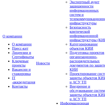
Экспертный аудит
защищенности
информационных
систем и
телекоммуникационн
инфраструктуры
Безопасность
критической
информационной
О компании
инфраструктуры (КИ
О компании
Категорирование
Пресс-кит
объектов КИИ
Лицензии и
Подготовка проектов
Сертификаты
организационно-
Ключевые
распорядительных
Новости
проекты
документов по защит
Вакансии и
КИИ
стажировка
Проектирование сист
IT
защиты объектов КИ
-аккредитация
и АСУ ТП
Контакты
Внедрение и
обслуживание систем
защиты объектов КИ
и АСУ ТП
Информационная