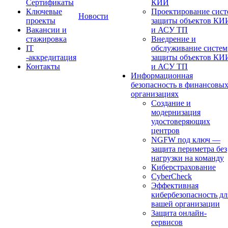
Сертификаты
КИИ
Ключевые
Проектирование сист
Новости
проекты
защиты объектов КИ
Вакансии и
и АСУ ТП
стажировка
Внедрение и
IT
обслуживание систем
-аккредитация
защиты объектов КИ
Контакты
и АСУ ТП
Информационная
безопасность в финансовы
организациях
Создание и
модернизация
удостоверяющих
центров
NGFW под ключ —
защита периметра без
нагрузки на команду
Киберстрахование
CyberCheck
Эффективная
кибербезопасность дл
вашей организации
Защита онлайн-
сервисов