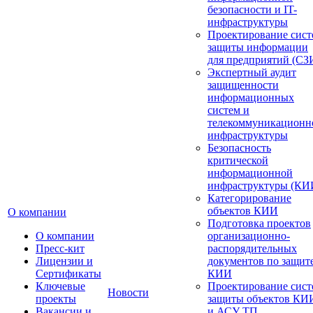
безопасности и IT-
инфраструктуры
Проектирование сист
защиты информации
для предприятий (СЗ
Экспертный аудит
защищенности
информационных
систем и
телекоммуникационн
инфраструктуры
Безопасность
критической
информационной
инфраструктуры (КИ
Категорирование
объектов КИИ
О компании
Подготовка проектов
О компании
организационно-
Пресс-кит
распорядительных
Лицензии и
документов по защит
Сертификаты
КИИ
Ключевые
Проектирование сист
Новости
проекты
защиты объектов КИ
Вакансии и
и АСУ ТП