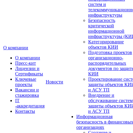
систем и
телекоммуникационн
инфраструктуры
Безопасность
критической
информационной
инфраструктуры (КИ
Категорирование
объектов КИИ
О компании
Подготовка проектов
О компании
организационно-
Пресс-кит
распорядительных
Лицензии и
документов по защит
Сертификаты
КИИ
Ключевые
Проектирование сист
Новости
проекты
защиты объектов КИ
Вакансии и
и АСУ ТП
стажировка
Внедрение и
IT
обслуживание систем
-аккредитация
защиты объектов КИ
Контакты
и АСУ ТП
Информационная
безопасность в финансовы
организациях
Создание и