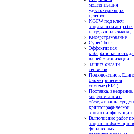
модернизация
удостоверяющих
центров
NGFW под ключ —
защита периметра без
нагрузки на команду
Киберстрахование
CyberCheck
Эффективная
кибербезопасность дл
вашей организации
Защита онлайн-
сервисов
Подключение к Един
биометрической
системе (ЕБС)
Поставка, внедрение,
модернизация и
обслуживание средст
криптографической
защиты информации
Выполнение работ по
защите информации 
финансовых