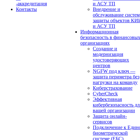
-аккредитация
и АСУ ТП
Контакты
Внедрение и
обслуживание систем
защиты объектов КИ
и АСУ ТП
Информационная
безопасность в финансовы
организациях
Создание и
модернизация
удостоверяющих
центров
NGFW под ключ —
защита периметра без
нагрузки на команду
Киберстрахование
CyberCheck
Эффективная
кибербезопасность дл
вашей организации
Защита онлайн-
сервисов
Подключение к Един
биометрической
системе (ЕБС)