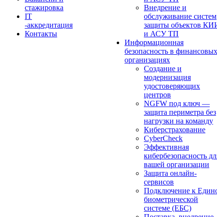
стажировка
Внедрение и
IT
обслуживание систем
-аккредитация
защиты объектов КИ
Контакты
и АСУ ТП
Информационная
безопасность в финансовы
организациях
Создание и
модернизация
удостоверяющих
центров
NGFW под ключ —
защита периметра без
нагрузки на команду
Киберстрахование
CyberCheck
Эффективная
кибербезопасность дл
вашей организации
Защита онлайн-
сервисов
Подключение к Един
биометрической
системе (ЕБС)
Поставка, внедрение,