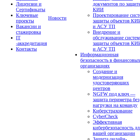
Лицензии и
документов по защит
Сертификаты
КИИ
Ключевые
Проектирование сист
Новости
проекты
защиты объектов КИ
Вакансии и
и АСУ ТП
стажировка
Внедрение и
IT
обслуживание систем
-аккредитация
защиты объектов КИ
Контакты
и АСУ ТП
Информационная
безопасность в финансовы
организациях
Создание и
модернизация
удостоверяющих
центров
NGFW под ключ —
защита периметра без
нагрузки на команду
Киберстрахование
CyberCheck
Эффективная
кибербезопасность дл
вашей организации
Защита онлайн-