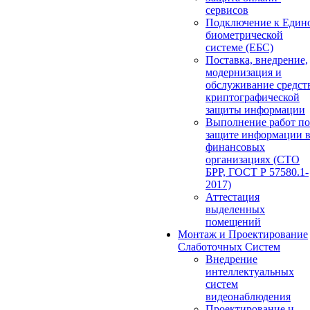
сервисов
Подключение к Един
биометрической
системе (ЕБС)
Поставка, внедрение,
модернизация и
обслуживание средст
криптографической
защиты информации
Выполнение работ по
защите информации 
финансовых
организациях (СТО
БРР, ГОСТ Р 57580.1-
2017)
Аттестация
выделенных
помещений
Монтаж и Проектирование
Слаботочных Систем
Внедрение
интеллектуальных
систем
видеонаблюдения
Проектирование и