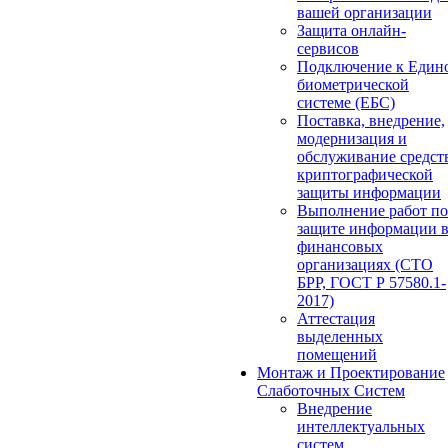
вашей организации
Защита онлайн-
сервисов
Подключение к Един
биометрической
системе (ЕБС)
Поставка, внедрение,
модернизация и
обслуживание средст
криптографической
защиты информации
Выполнение работ по
защите информации 
финансовых
организациях (СТО
БРР, ГОСТ Р 57580.1-
2017)
Аттестация
выделенных
помещений
Монтаж и Проектирование
Слаботочных Систем
Внедрение
интеллектуальных
систем