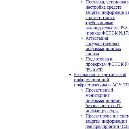
Поставка, установка 
настройка средств
защиты информации 
соответствии с
требованиями
законодательства РФ
(приказ ФСТЭК №17
Аттестация
государственных
информационных
систем
Подготовка к
проверкам ФСТЭК Р
ФСБ РФ
Безопасность критической
информационной
инфраструктуры и АСУ ТП
Проактивный
мониторинг
информационной
безопасности и IT-
инфраструктуры
Проектирование сист
защиты информации
для предприятий (СЗ