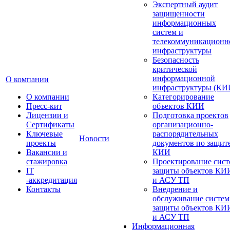
Экспертный аудит
защищенности
информационных
систем и
телекоммуникационн
инфраструктуры
Безопасность
критической
информационной
О компании
инфраструктуры (КИ
О компании
Категорирование
Пресс-кит
объектов КИИ
Лицензии и
Подготовка проектов
Сертификаты
организационно-
Ключевые
распорядительных
Новости
проекты
документов по защит
Вакансии и
КИИ
стажировка
Проектирование сист
IT
защиты объектов КИ
-аккредитация
и АСУ ТП
Контакты
Внедрение и
обслуживание систем
защиты объектов КИ
и АСУ ТП
Информационная