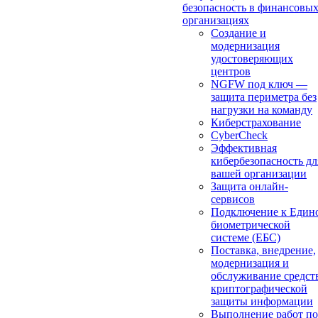
безопасность в финансовы
организациях
Создание и
модернизация
удостоверяющих
центров
NGFW под ключ —
защита периметра без
нагрузки на команду
Киберстрахование
CyberCheck
Эффективная
кибербезопасность дл
вашей организации
Защита онлайн-
сервисов
Подключение к Един
биометрической
системе (ЕБС)
Поставка, внедрение,
модернизация и
обслуживание средст
криптографической
защиты информации
Выполнение работ по