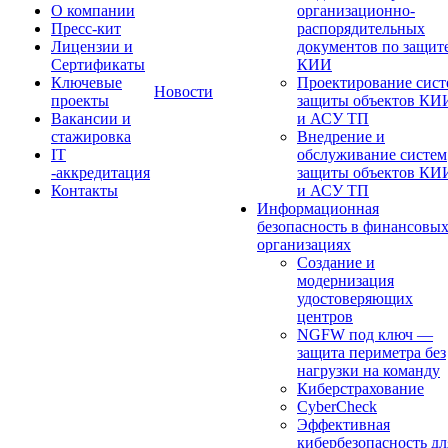
О компании
организационно-
Пресс-кит
распорядительных
Лицензии и
документов по защит
Сертификаты
КИИ
Ключевые
Проектирование сист
Новости
проекты
защиты объектов КИ
Вакансии и
и АСУ ТП
стажировка
Внедрение и
IT
обслуживание систем
-аккредитация
защиты объектов КИ
Контакты
и АСУ ТП
Информационная
безопасность в финансовы
организациях
Создание и
модернизация
удостоверяющих
центров
NGFW под ключ —
защита периметра без
нагрузки на команду
Киберстрахование
CyberCheck
Эффективная
кибербезопасность дл