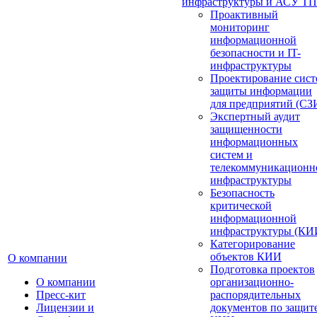
инфраструктуры и АСУ ТП
Проактивный
мониторинг
информационной
безопасности и IT-
инфраструктуры
Проектирование сист
защиты информации
для предприятий (СЗ
Экспертный аудит
защищенности
информационных
систем и
телекоммуникационн
инфраструктуры
Безопасность
критической
информационной
инфраструктуры (КИ
Категорирование
объектов КИИ
О компании
Подготовка проектов
О компании
организационно-
Пресс-кит
распорядительных
Лицензии и
документов по защит