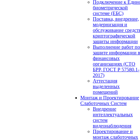
Подключение к Един
биометрической
системе (ЕБС)
Поставка, внедрение,
модернизация и
обслуживание средст
криптографической
защиты информации
Выполнение работ по
защите информации 
финансовых
организациях (СТО
БРР, ГОСТ Р 57580.1-
2017)
Аттестация
выделенных
помещений
Монтаж и Проектирование
Слаботочных Систем
Внедрение
интеллектуальных
систем
видеонаблюдения
Проектирование и
монтаж слаботочных