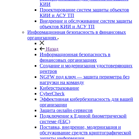
КИИ
Проектирование систем защиты объектов
КИИ и АСУ ТП
Внедрение и обслуживание систем защиты
объектов КИИ и АСУ ТП
Информационная безопасность в финансовых
организациях
Назад
Информационная безопасность в
финансовых организациях
Создание и модернизация удостоверяющих
центров
NGFW под ключ — защита периметра без
нагрузки на команду
Киберстрахование
CyberCheck
Эффективная кибербезопасность для вашей
организации
Защита онлайн-сервисов
Подключение к Единой биометрической
системе (ЕБС)
Поставка, внедрение, модернизация и
обслуживание средств криптографической
защиты информации