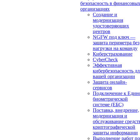
безопасность в финансовы
организациях
Создание и
модернизация
удостоверяющих
центров
NGFW под ключ —
защита периметра без
нагрузки на команду
Киберстрахование
CyberCheck
Эффективная
кибербезопасность дл
вашей организации
Защита онлайн-
сервисов
Подключение к Един
биометрической
системе (ЕБС)
Поставка, внедрение,
модернизация и
обслуживание средст
криптографической
защиты информации
Выполнение работ по