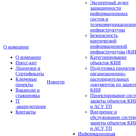
Экспертный аудит
защищенности
информационных
систем и
телекоммуникационн
инфраструктуры
Безопасность
критической
информационной
О компании
инфраструктуры (КИ
О компании
Категорирование
Пресс-кит
объектов КИИ
Лицензии и
Подготовка проектов
Сертификаты
организационно-
Ключевые
распорядительных
Новости
проекты
документов по защит
Вакансии и
КИИ
стажировка
Проектирование сист
IT
защиты объектов КИ
-аккредитация
и АСУ ТП
Контакты
Внедрение и
обслуживание систем
защиты объектов КИ
и АСУ ТП
Информационная