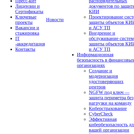
Пресс-кит
распорядительных
Лицензии и
документов по защит
Сертификаты
КИИ
Ключевые
Проектирование сист
Новости
проекты
защиты объектов КИ
Вакансии и
и АСУ ТП
стажировка
Внедрение и
IT
обслуживание систем
-аккредитация
защиты объектов КИ
Контакты
и АСУ ТП
Информационная
безопасность в финансовы
организациях
Создание и
модернизация
удостоверяющих
центров
NGFW под ключ —
защита периметра без
нагрузки на команду
Киберстрахование
CyberCheck
Эффективная
кибербезопасность дл
вашей организации