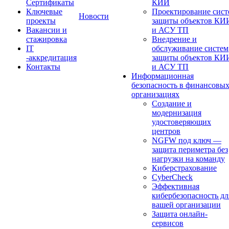
Сертификаты
КИИ
Ключевые
Проектирование сист
Новости
проекты
защиты объектов КИ
Вакансии и
и АСУ ТП
стажировка
Внедрение и
IT
обслуживание систем
-аккредитация
защиты объектов КИ
Контакты
и АСУ ТП
Информационная
безопасность в финансовы
организациях
Создание и
модернизация
удостоверяющих
центров
NGFW под ключ —
защита периметра без
нагрузки на команду
Киберстрахование
CyberCheck
Эффективная
кибербезопасность дл
вашей организации
Защита онлайн-
сервисов