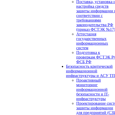
Поставка, установка 
настройка средств
защиты информации 
соответствии с
требованиями
законодательства РФ
(приказ ФСТЭК №17
Аттестация
государственных
информационных
систем
Подготовка к
проверкам ФСТЭК Р
ФСБ РФ
Безопасность критической
информационной
инфраструктуры и АСУ ТП
Проактивный
мониторинг
информационной
безопасности и IT-
инфраструктуры
Проектирование сист
защиты информации
для предприятий (СЗ