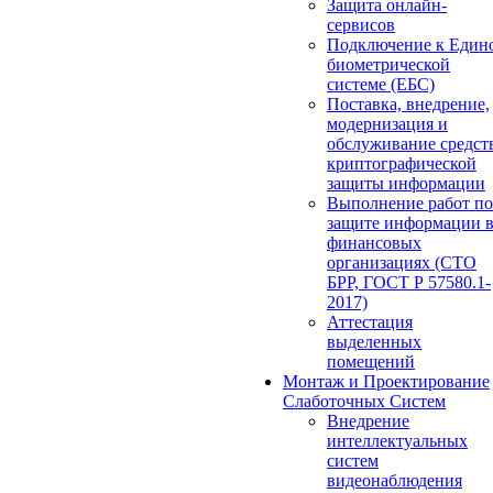
Защита онлайн-
сервисов
Подключение к Един
биометрической
системе (ЕБС)
Поставка, внедрение,
модернизация и
обслуживание средст
криптографической
защиты информации
Выполнение работ по
защите информации 
финансовых
организациях (СТО
БРР, ГОСТ Р 57580.1-
2017)
Аттестация
выделенных
помещений
Монтаж и Проектирование
Слаботочных Систем
Внедрение
интеллектуальных
систем
видеонаблюдения